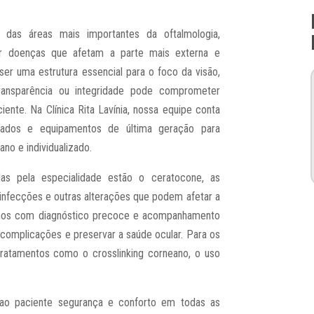
das áreas mais importantes da oftalmologia,
tar doenças que afetam a parte mais externa e
ser uma estrutura essencial para o foco da visão,
ransparência ou integridade pode comprometer
ente. Na Clínica Rita Lavínia, nossa equipe conta
icados e equipamentos de última geração para
no e individualizado.
adas pela especialidade estão o ceratocone, as
, infecções e outras alterações que podem afetar a
hamos com diagnóstico precoce e acompanhamento
r complicações e preservar a saúde ocular. Para os
ratamentos como o crosslinking corneano, o uso
ao paciente segurança e conforto em todas as