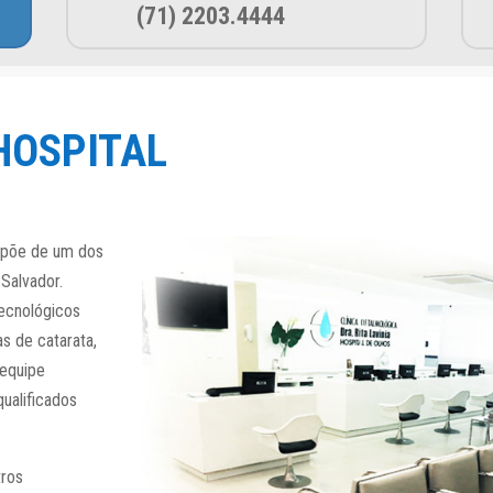
(71) 2203.4444
 HOSPITAL
ispõe de um dos
Salvador.
tecnológicos
as de catarata,
 equipe
qualificados
tros