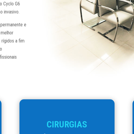
 o Cyclo G6
 invasivo.
r permanente e
o melhor
rígidos a fim
 o
issionais
CIRURGIAS