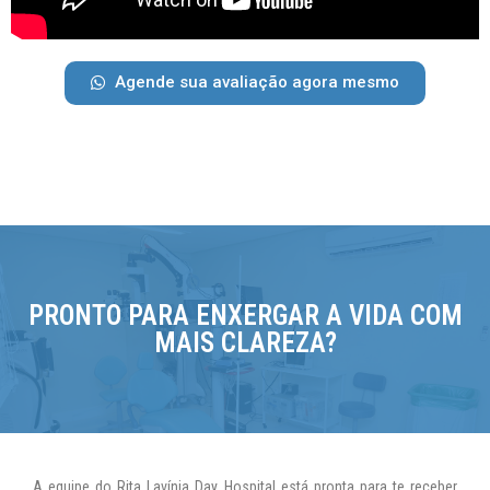
Agende sua avaliação agora mesmo
PRONTO PARA ENXERGAR A VIDA COM
MAIS CLAREZA?
A equipe do Rita Lavínia Day Hospital está pronta para te receber