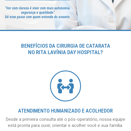
"Ver com clareza é viver com mais autonomia,
segurança e qualidade."
Dê esse passo com quem entende do assunto.
BENEFÍCIOS DA CIRURGIA DE CATARATA
NO RITA LAVÍNIA DAY HOSPITAL?
HOSPITAL ESPECIALIZADO EM CIRURGIA OFTALMOLÓGICA COM ATENDIMENTO PERSONALIZADO
ATENDIMENTO HUMANIZADO E ACOLHEDOR
Desde a primeira consulta até o pós-operatório, nossa equipe
está pronta para ouvir, orientar e acolher você e sua família.