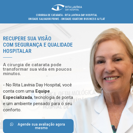
CIRURGIA DE CATARATA - RITA LAVÍNIA DAY HOSPITAL
UNIDADE SALVADOR PRIME - UNIDADE IGUATEMI BUSINESS & FLAT
RECUPERE SUA VISÃO
COM SEGURANÇA E QUALIDADE
HOSPITALAR
A cirurgia de catarata pode
transformar sua vida em poucos
minutos.
- No Rita Lavínia Day Hospital, você
conta com uma
Equipe
Especializada
, tecnologia de ponta
e um ambiente pensado para o seu
conforto.
Agende sua avaliação agora
mesmo