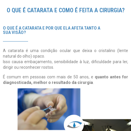
O QUE É CATARATA E COMO É FEITA A CIRURGIA?
CIRURGIA DE CATARATA EM SALVADOR - HOSPITAL OFTALMOLOGICO DE REFERÊNCIA
O QUE É A CATARATA E POR QUE ELA AFETA TANTO A
SUA VISÃO?
A catarata é uma condição ocular que deixa o cristalino (lente
natural do olho) opaco.
Isso causa embaçamento, sensibilidade à luz, dificuldade para ler,
dirigir ou reconhecer rostos.
É comum em pessoas com mais de 50 anos, e
quanto antes for
diagnosticada, melhor o resultado da cirurgia
.